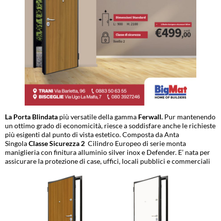
La Porta Blindata
più versatile della gamma
Ferwall.
Pur mantenendo
un ottimo grado di economicità, riesce a soddisfare anche le richieste
più esigenti dal punto di vista estetico. Composta da Anta
Singola
Classe Sicurezza 2
Cilindro Europeo di serie monta
maniglieria con finitura alluminio silver inox e Defender. E’ nata per
assicurare la protezione di case, uffici, locali pubblici e commerciali