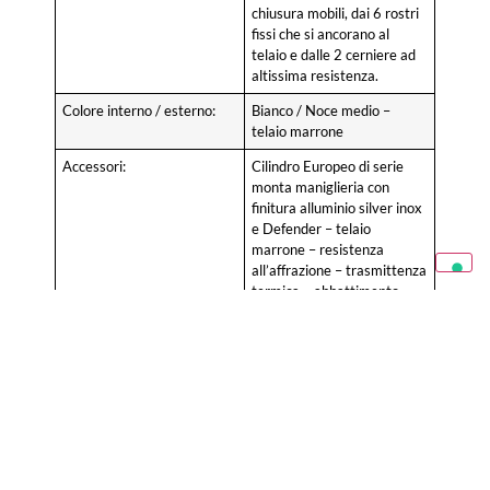
chiusura mobili, dai 6 rostri
fissi che si ancorano al
telaio e dalle 2 cerniere ad
altissima resistenza.
Colore interno / esterno:
Bianco / Noce medio –
telaio marrone
Accessori:
Cilindro Europeo di serie
monta maniglieria con
finitura alluminio silver inox
e Defender – telaio
marrone – resistenza
all’affrazione – trasmittenza
termica – abbattimento
acustico – tenuta all’acqua
– permeabilità all’aria –
resistenza al fuoco
Altri modelli e colori disponibili:
Prodotto
Dimensione
Colore interno /
esterno