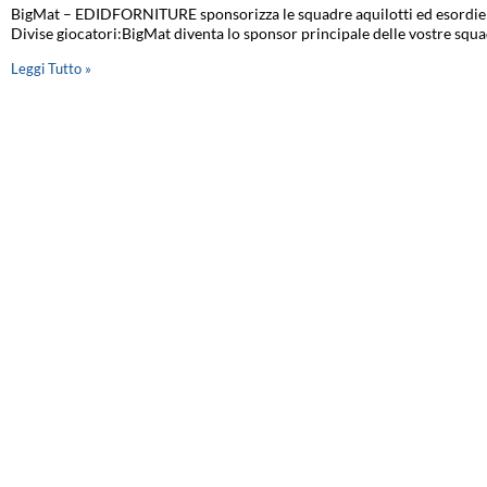
BigMat – EDIDFORNITURE sponsorizza le squadre aquilotti ed esordient
Divise giocatori:BigMat diventa lo sponsor principale delle vostre squ
Leggi Tutto »
QUALI VANTAGGI OFFRE L’ABBIGLIAMENTO DA LAVORO
18 Febbraio 2021
Nessun commento
QUALI VANTAGGI OFFRE L’ABBIGLIAMENTO DA LAVORO U-POWER? U-P
di tecnologie innovative e nuovi materiali per rispondere al meglio alle
e, proprio
Leggi Tutto »
Quali sono le giuste misure per le porte scorrevoli a s
2 Febbraio 2021
Nessun commento
Le porte scorrevoli a scomparsa hanno ormai da tempo conquistato utenti 
motivi di questo interesse, riguardano in primis l’eleganza
Leggi Tutto »