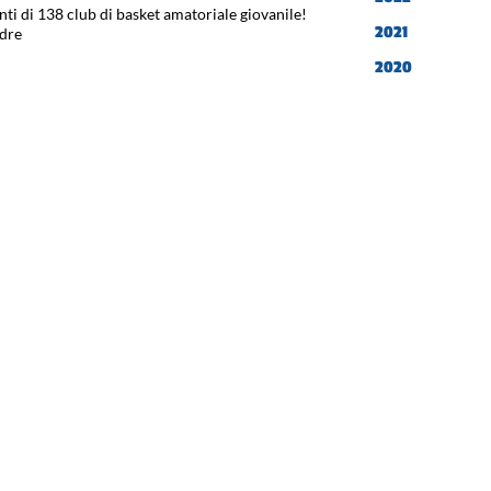
i di 138 club di basket amatoriale giovanile!
2021
adre
2020
2019
 U-POWER?
OWER si impegna, da sempre, nella ricerca
 esigenze di sicurezza ed ergonomia dei lavoratori
comparsa?
e specialisti dell’interior design. I principali