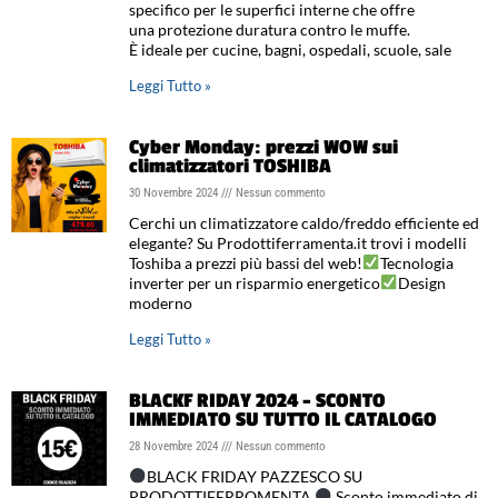
specifico per le superfici interne che offre
una protezione duratura contro le muffe.
È ideale per cucine, bagni, ospedali, scuole, sale
Leggi Tutto »
Cyber Monday: prezzi WOW sui
climatizzatori TOSHIBA
30 Novembre 2024
Nessun commento
Cerchi un climatizzatore caldo/freddo efficiente ed
elegante? Su Prodottiferramenta.it trovi i modelli
Toshiba a prezzi più bassi del web!
Tecnologia
inverter per un risparmio energetico
Design
moderno
Leggi Tutto »
BLACKF RIDAY 2024 – SCONTO
IMMEDIATO SU TUTTO IL CATALOGO
28 Novembre 2024
Nessun commento
BLACK FRIDAY PAZZESCO SU
PRODOTTIFERROMENTA
Sconto immediato di