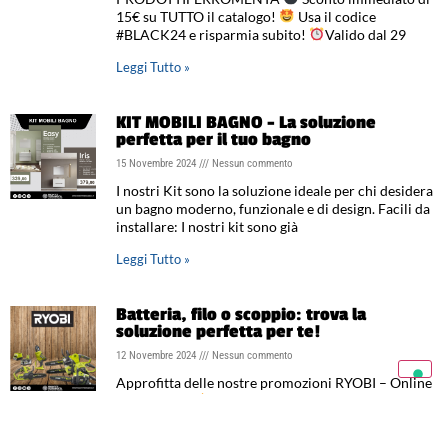
15€ su TUTTO il catalogo!
Usa il codice
#BLACK24 e risparmia subito!
Valido dal 29
Leggi Tutto »
KIT MOBILI BAGNO – La soluzione
perfetta per il tuo bagno
15 Novembre 2024
Nessun commento
I nostri Kit sono la soluzione ideale per chi desidera
un bagno moderno, funzionale e di design. Facili da
installare: I nostri kit sono già
Leggi Tutto »
Batteria, filo o scoppio: trova la
soluzione perfetta per te!
12 Novembre 2024
Nessun commento
Approfitta delle nostre promozioni RYOBI – Online
e in negozio
Novembre è il mese perfetto per
dedicarsi ai lavori di giardinaggio e preparare il