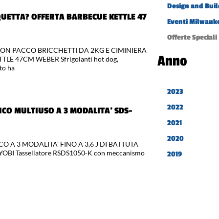
Design and Buil
QUETTA? OFFERTA BARBECUE KETTLE 47
Eventi Milwauk
Offerte Speciali
ON PACCO BRICCHETTI DA 2KG E CIMINIERA
Anno
 47CM WEBER Sfrigolanti hot dog,
tto ha
2023
2022
CO MULTIUSO A 3 MODALITA’ SDS-
2021
2020
 A 3 MODALITA’ FINO A 3,6 J DI BATTUTA
OBI Tassellatore RSDS1050-K con meccanismo
2019
TROUTENSILI RYOBI A BATTERIA –