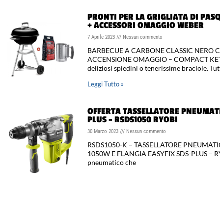
PRONTI PER LA GRIGLIATA DI PAS
+ ACCESSORI OMAGGIO WEBER
7 Aprile 2023
Nessun commento
BARBECUE A CARBONE CLASSIC NERO C
ACCENSIONE OMAGGIO – COMPACT KETTLE
deliziosi spiedini o tenerissime braciole. Tu
Leggi Tutto »
OFFERTA TASSELLATORE PNEUMATI
PLUS – RSDS1050 RYOBI
30 Marzo 2023
Nessun commento
RSDS1050-K – TASSELLATORE PNEUMATICO
1050W E FLANGIA EASYFIX SDS-PLUS – RY
pneumatico che
Leggi Tutto »
OFFERTA SPECIALE SUPER KIT ELET
RCK186A-250S