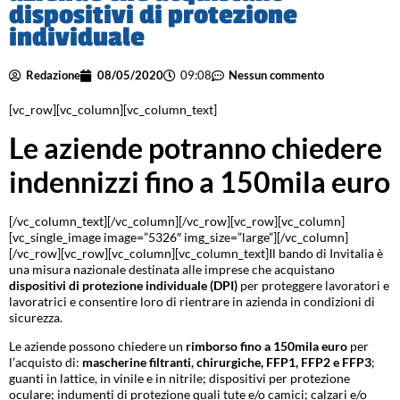
dispositivi di protezione
individuale
Redazione
08/05/2020
09:08
Nessun commento
[vc_row][vc_column][vc_column_text]
Le aziende potranno chiedere
indennizzi fino a 150mila euro
[/vc_column_text][/vc_column][/vc_row][vc_row][vc_column]
[vc_single_image image=”5326″ img_size=”large”][/vc_column]
[/vc_row][vc_row][vc_column][vc_column_text]Il bando di Invitalia è
una misura nazionale destinata alle imprese che acquistano
dispositivi di protezione individuale (DPI)
per proteggere lavoratori e
lavoratrici e consentire loro di rientrare in azienda in condizioni di
sicurezza.
Le aziende possono chiedere un
rimborso fino a 150mila euro
per
l’acquisto di:
mascherine filtranti, chirurgiche, FFP1, FFP2 e FFP3
;
guanti in lattice, in vinile e in nitrile; dispositivi per protezione
oculare; indumenti di protezione quali tute e/o camici; calzari e/o