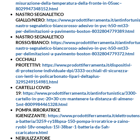
misurazione-della-temperatura-della-fronte-in-05sec–
8029947348152.html
NASTRO SEGNALETICO
GIALLO/NERO
:
https://www.prodottiferramenta.it/antinfortuni
nastro-segnaletico-biancorosso-adesivo-in-pvc-h50-mt33-
per-delimitazioni-a-pavimento-boston-8032804779389.html
NASTRO SEGNALETICO
ROSSO/BIANCO
:
https://www.prodottiferramenta.it/antinfortu
nastro-segnaletico-biancorosso-adesivo-in-pvc-h50-mt33-
per-delimitazioni-a-pavimento-boston-8032804779372.html
OCCHIALI
PROTETTIVI
:
https://www.prodottiferramenta.it/dispositivi-
di-protezione-individuale-dpi/3333-occhiali-di-sicurezza-
con-lenti-in-policarbonato-lipari-deltaplus-
3295249154981.html
CARTELLI COVID-
19
:
https://www.prodottiferramenta.it/antinfortunistica/3300-
cartello-in-pvc-20×30-cm-mantenere-la-distanza-di-almeno-
1mt-8009984461328.html
POMPA IRRORATRICE
IGIENIZZANTE
:
https://www.prodottiferramenta.it/elettroutensi
a-batteria/3259-ry18bpsa-150-pompa-irroratrice-a-zaino-
ryobi-18v-oneplus-15l-38bar-1-batteria-da-5ah-
ccaricatore.html
NEBULIZZATORE