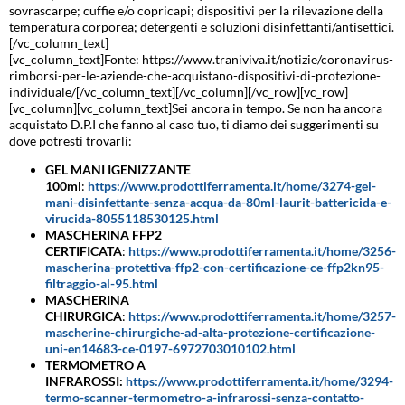
sovrascarpe; cuffie e/o copricapi; dispositivi per la rilevazione della
temperatura corporea; detergenti e soluzioni disinfettanti/antisettici.
[/vc_column_text]
[vc_column_text]Fonte: https://www.traniviva.it/notizie/coronavirus-
rimborsi-per-le-aziende-che-acquistano-dispositivi-di-protezione-
individuale/[/vc_column_text][/vc_column][/vc_row][vc_row]
[vc_column][vc_column_text]Sei ancora in tempo. Se non ha ancora
acquistato D.P.I che fanno al caso tuo, ti diamo dei suggerimenti su
dove potresti trovarli:
GEL MANI IGENIZZANTE
100ml
:
https://www.prodottiferramenta.it/home/3274-gel-
mani-disinfettante-senza-acqua-da-80ml-laurit-battericida-e-
virucida-8055118530125.html
MASCHERINA FFP2
CERTIFICATA
:
https://www.prodottiferramenta.it/home/3256-
mascherina-protettiva-ffp2-con-certificazione-ce-ffp2kn95-
filtraggio-al-95.html
MASCHERINA
CHIRURGICA
:
https://www.prodottiferramenta.it/home/3257-
mascherine-chirurgiche-ad-alta-protezione-certificazione-
uni-en14683-ce-0197-6972703010102.html
TERMOMETRO A
INFRAROSSI:
https://www.prodottiferramenta.it/home/3294-
termo-scanner-termometro-a-infrarossi-senza-contatto-