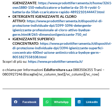
IGIENIZZANTE
:
https://www.prodottiferramenta.it/home/3261
ows1880-150-nebulizzatore-a-batteria-da-35-lt-ryobi-1-
batteria-da-50ah-ccaricatore-rapido-4892210144447.html
DETERGENTE IGIENIZZANTE AL CLORO
ATTIVO
:
https://www.prodottiferramenta.it/dispositivi-di-
protezione-individuale-dpi/3399-1096-detergente-
igienizzante-professionale-al-cloro-attivo-byebye-
germ.html#/265-dimensioniigenizzante-750_ml
IGIENIZZANTE SUPERFICI
CONCENTRATO
:
https://www.prodottiferramenta.it/dispositivi-
di-protezione-individuale-dpi/3394-igienizzante-superfici-
concentrato-600ml-azione-antimicrobica-byebye-germ–
8051827558108.html
Scopri di più su:
https://www.prodottiferramenta.it/
o chiama per Informazioni
Edidforniture s.a.s
0883506355 Trani –
0803927246 Bisceglie[/vc_column_text][/vc_column][/vc_row]
Facebook
WhatsApp
LinkedIn