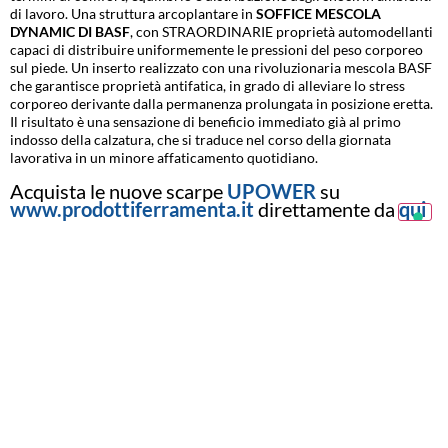
di lavoro. Una struttura arcoplantare in
SOFFICE MESCOLA
DYNAMIC DI BASF
, con STRAORDINARIE proprietà automodellanti
capaci di distribuire uniformemente le pressioni del peso corporeo
sul piede. Un inserto realizzato con una rivoluzionaria mescola BASF
che garantisce proprietà antifatica, in grado di alleviare lo stress
corporeo derivante dalla permanenza prolungata in posizione eretta.
Il risultato è una sensazione di beneficio immediato già al primo
indosso della calzatura, che si traduce nel corso della giornata
lavorativa in un minore affaticamento quotidiano.
Acquista le nuove scarpe
UPOWER
su
www.prodottiferramenta.it
direttamente da
qui
Facebook
WhatsApp
LinkedIn