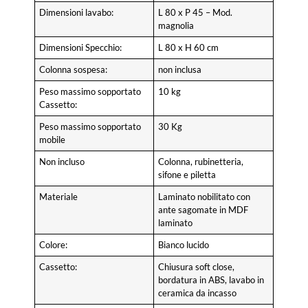
Dimensioni lavabo:
L 80 x P 45 – Mod.
magnolia
Dimensioni Specchio:
L 80 x H 60 cm
Colonna sospesa:
non inclusa
Peso massimo sopportato
10 kg
Cassetto:
Peso massimo sopportato
30 Kg
mobile
Non incluso
Colonna, rubinetteria,
sifone e piletta
Materiale
Laminato nobilitato con
ante sagomate in MDF
laminato
Colore:
Bianco lucido
Cassetto:
Chiusura soft close,
bordatura in ABS, lavabo in
ceramica da incasso