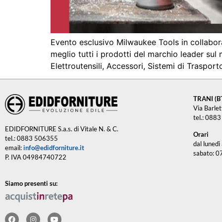
Evento esclusivo Milwaukee Tools in collabo
meglio tutti i prodotti del marchio leader su
Elettroutensili, Accessori, Sistemi di Trasport
TRANI (B
Via Barle
tel.: 088
EDIDFORNITURE S.a.s. di Vitale N. & C.
Orari
tel.: 0883 506355
dal lunedì
email:
info@edidforniture.it
sabato: 0
P. IVA 04984740722
Siamo presenti su: